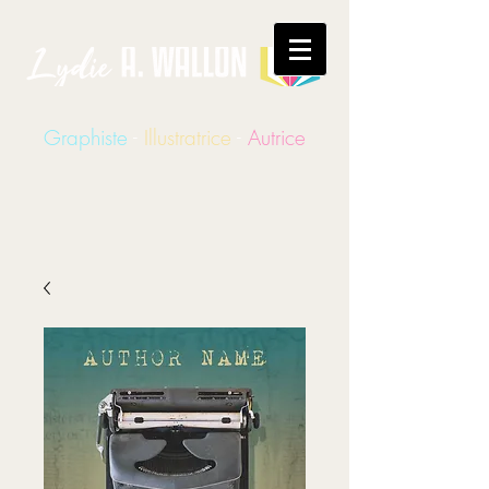
Graphiste
-
Illustratrice
-
Autrice