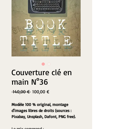
Couverture clé en
main N°36
Prix
Prix
 140,00 € 
100,00 €
original
promotionnel
Modèle 100 % original, montage 
d'images libres de droits (sources : 
Pixabay, Unsplash, Dafont, PNG free).
Le prix comprend :