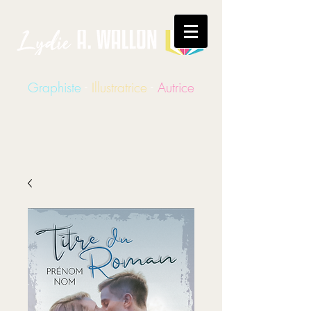
Graphiste
-
Illustratrice
-
Autrice