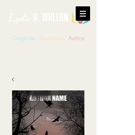
Graphiste
-
Illustratrice
-
Autrice