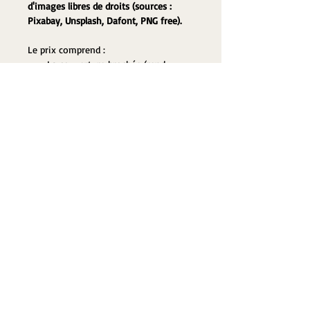
d'images libres de droits (sources : 
Pixabay, Unsplash, Dafont, PNG free).
Le prix comprend :
La couverture brochée (rendu 
d'un PDF prêt à l'impression)
La couverture numérique (rendu 
d'un JPG prêt pour la publication)
Ce tarif inclut les modifications 
mineures ; remplacement d'images, 
textes, éléments... la mise à l'échelle 
selon le gabarit choisi, la 
personnalisation.
Copyright © 2016 Design by
Lydie
Wallon