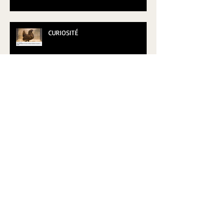
CURIOSITÉ
Archives
Retrouvez-nous
juillet 2019
(1)
1 post
juillet 2018
(1)
1 post
juin 2018
(7)
7 posts
mai 2018
(3)
3 posts
février 2018
(2)
2 posts
janvier 2018
(6)
6 posts
décembre 2017
(3)
3 posts