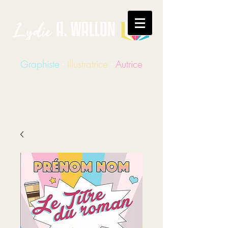
Graphiste
-
Illustratrice
-
Autrice