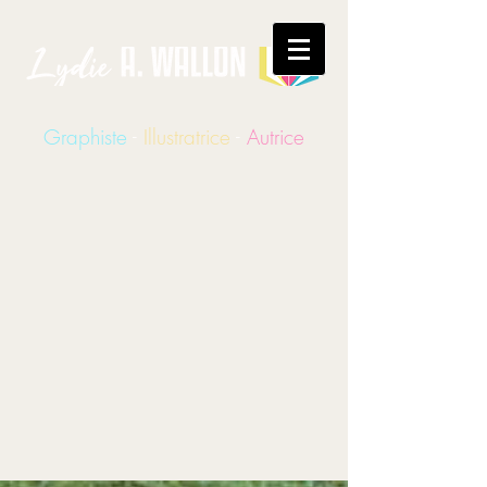
Graphiste
-
Illustratrice
-
Autrice