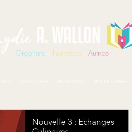
Graphiste
-
Illustratrice
-
Autrice
TURES
PARTENAIRES
MES ROMANS
MES PEINTURES
Nouvelle 3 : Echanges
Culinaires